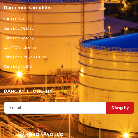
Danh mục sản phẩm
Săm Lốp Xe Tải
Săm Lốp Xe Đạp
Săm Lốp Xe Máy
Lốp PCR Advenza
Săm Lốp Chuyên Dụng
Săm Lốp Xe Điện
ĐĂNG KÝ THÔNG TIN
Đăng ký
HỒ SƠ NĂNG LỰC