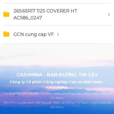
265.65R17 112S COVERER HT
AC586_0247
GCN cung cap VF
CASUMINA - BẠN ĐƯỜNG TIN CẬY
Công ty Cổ phần Công nghiệp Cao su Miền Nam -
CASUMINA
Trụ sở chính: 180 Nguyễn Thị Minh Khai, phường Xuân Hòa, thành phố Hồ
Chí Minh
Văn Phòng giao dịch: 146 Nguyễn Biểu, phường Chợ Quán, thành phố Hồ
Chí Minh