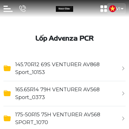
VI
Lốp Advenza PCR
145.70R12 69S VENTURER AV868
Sport_10153
165.65R14 79H VENTURER AV568
Sport_0373
175-50R15 75H VENTURER AV568
SPORT_1070