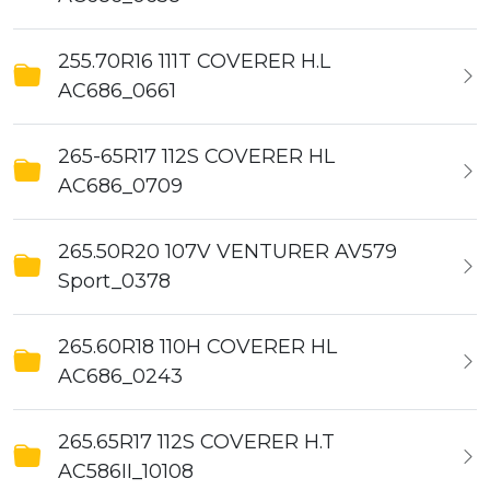
255.70R16 111T COVERER H.L
AC686_0661
265-65R17 112S COVERER HL
AC686_0709
265.50R20 107V VENTURER AV579
Sport_0378
265.60R18 110H COVERER HL
AC686_0243
265.65R17 112S COVERER H.T
AC586II_10108