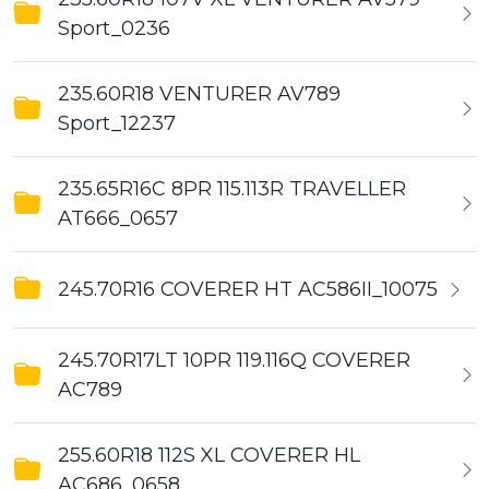
Sport_0236
235.60R18 VENTURER AV789
Sport_12237
235.65R16C 8PR 115.113R TRAVELLER
AT666_0657
245.70R16 COVERER HT AC586II_10075
245.70R17LT 10PR 119.116Q COVERER
AC789
255.60R18 112S XL COVERER HL
AC686_0658