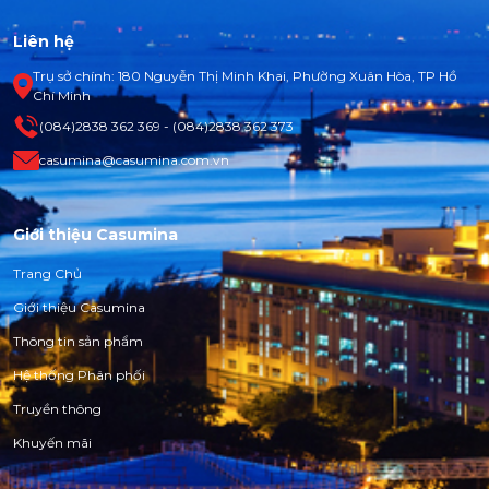
Liên hệ
Trụ sở chính: 180 Nguyễn Thị Minh Khai, Phường Xuân Hòa, TP Hồ
Chí Minh
(084)2838 362 369 - (084)2838 362 373
casumina@casumina.com.vn
Giới thiệu Casumina
Trang Chủ
Giới thiệu Casumina
Thông tin sản phẩm
Hệ thống Phân phối
Truyền thông
Khuyến mãi