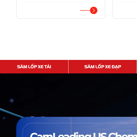
SĂM LỐP XE TẢI
SĂM LỐP XE ĐẠP