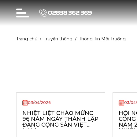
02838 362 369
Trang chủ
Truyền thông
Thông Tin Môi Trường
03/04/2026
03/04
NHIỆT LIỆT CHÀO MỪNG
HỘI N
96 NĂM NGÀY THÀNH LẬP
CÔNG 
ĐẢNG CỘNG SẢN VIỆT
NĂM 2
NAM
NHIỆM