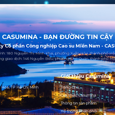
CASUMINA - BẠN ĐƯỜNG TIN CẬY
ty Cổ phần Công nghiệp Cao su Miền Nam - CA
hính: 180 Nguyễn Thị Minh Khai, phường Xuân Hòa, thành phố Hồ
g giao dịch: 146 Nguyễn Biểu, phường Chợ Quán, thành phố Hồ
Giới thiệu Casumina
n Hòa, TP Hồ Chí Minh
Trang Chủ
Giới thiệu Casumina
Thông tin sản phẩm
Hệ thống Phân phối