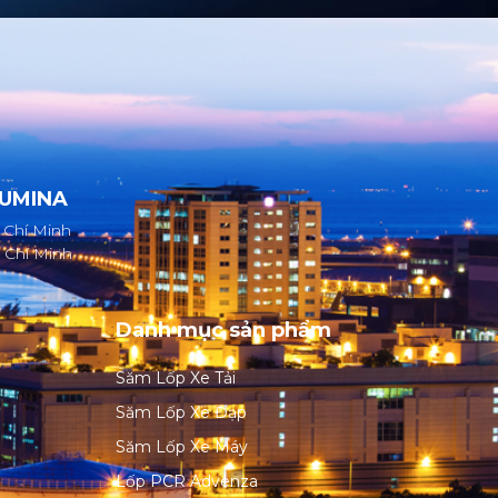
SUMINA
 Chí Minh
 Chí Minh
Danh mục sản phẩm
Săm Lốp Xe Tải
Săm Lốp Xe Đạp
Săm Lốp Xe Máy
Lốp PCR Advenza