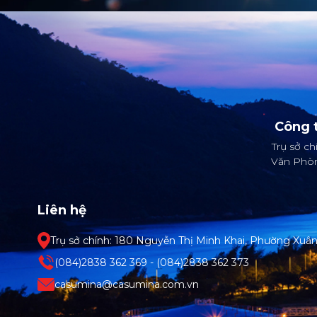
Công 
Trụ sở c
Văn Phòn
Liên hệ
Trụ sở chính: 180 Nguyễn Thị Minh Khai, Phường Xuâ
(084)2838 362 369 - (084)2838 362 373
casumina@casumina.com.vn