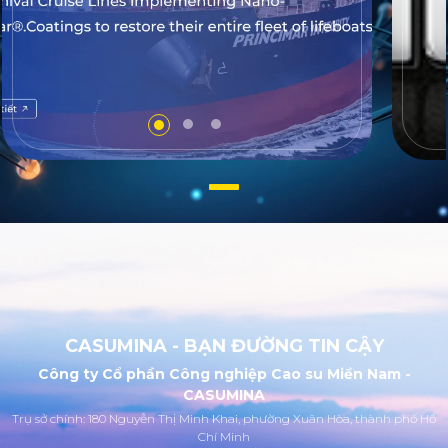
CASUMINA - BẠN ĐƯỜNG TIN CẬY
Công ty Cổ phần Công nghiệp Cao su Miền Nam -
CASUMINA
Trụ sở chính: 180 Nguyễn Thị Minh Khai, phường Xuân Hòa, thành phố Hồ
Chí Minh