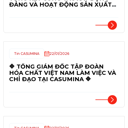
ĐẢNG VÀ HOẠT ĐỘNG SẢN XUẤT
KINH DOANH NĂM 2025, TRIỂN
KHAI NHIỆM VỤ NĂM 2026
Tin CASUMINA
22/01/2026
🔷 TỔNG GIÁM ĐỐC TẬP ĐOÀN
HÓA CHẤT VIỆT NAM LÀM VIỆC VÀ
CHỈ ĐẠO TẠI CASUMINA 🔷