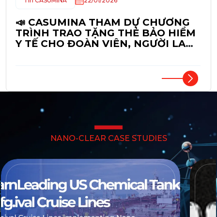
Tin CASUMINA
22/01/2026
📣 CASUMINA THAM DỰ CHƯƠNG
TRÌNH TRAO TẶNG THẺ BẢO HIỂM
Y TẾ CHO ĐOÀN VIÊN, NGƯỜI LAO
ĐỘNG
NANO-CLEAR CASE STUDIES