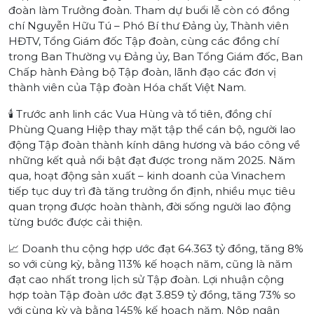
đoàn làm Trưởng đoàn. Tham dự buổi lễ còn có đồng
chí Nguyễn Hữu Tú – Phó Bí thư Đảng ủy, Thành viên
HĐTV, Tổng Giám đốc Tập đoàn, cùng các đồng chí
trong Ban Thường vụ Đảng ủy, Ban Tổng Giám đốc, Ban
Chấp hành Đảng bộ Tập đoàn, lãnh đạo các đơn vị
thành viên của Tập đoàn Hóa chất Việt Nam.
🕯️ Trước anh linh các Vua Hùng và tổ tiên, đồng chí
Phùng Quang Hiệp thay mặt tập thể cán bộ, người lao
động Tập đoàn thành kính dâng hương và báo công về
những kết quả nổi bật đạt được trong năm 2025. Năm
qua, hoạt động sản xuất – kinh doanh của Vinachem
tiếp tục duy trì đà tăng trưởng ổn định, nhiều mục tiêu
quan trọng được hoàn thành, đời sống người lao động
từng bước được cải thiện.
📈 Doanh thu cộng hợp ước đạt 64.363 tỷ đồng, tăng 8%
so với cùng kỳ, bằng 113% kế hoạch năm, cũng là năm
đạt cao nhất trong lịch sử Tập đoàn. Lợi nhuận cộng
hợp toàn Tập đoàn ước đạt 3.859 tỷ đồng, tăng 73% so
với cùng kỳ và bằng 145% kế hoạch năm. Nộp ngân