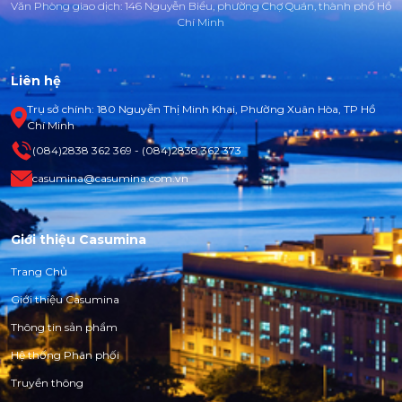
Văn Phòng giao dịch: 146 Nguyễn Biểu, phường Chợ Quán, thành phố Hồ
Chí Minh
Liên hệ
Trụ sở chính: 180 Nguyễn Thị Minh Khai, Phường Xuân Hòa, TP Hồ
Chí Minh
(084)2838 362 369 - (084)2838 362 373
casumina@casumina.com.vn
Giới thiệu Casumina
Trang Chủ
Giới thiệu Casumina
Thông tin sản phẩm
Hệ thống Phân phối
Truyền thông